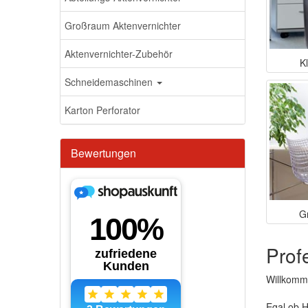
Großraum Aktenvernichter
Aktenvernichter-Zubehör
K
Schneidemaschinen
Karton Perforator
Bewertungen
G
Prof
Willkomm
Egal ob H