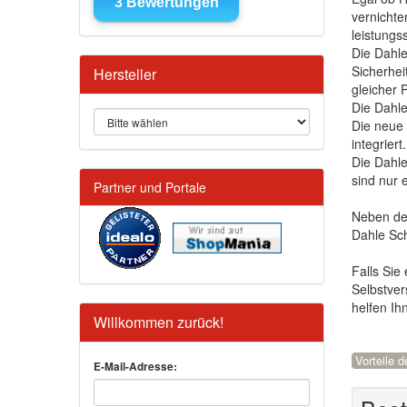
vernichte
leistungs
Die Dahle
Sicherhei
Hersteller
gleicher
Die Dahle
Die neue 
integrier
Die Dahle
sind nur 
Partner und Portale
Neben de
Dahle Sch
Falls Sie
Selbstver
helfen Ih
Willkommen zurück!
Vorteile 
E-Mail-Adresse: