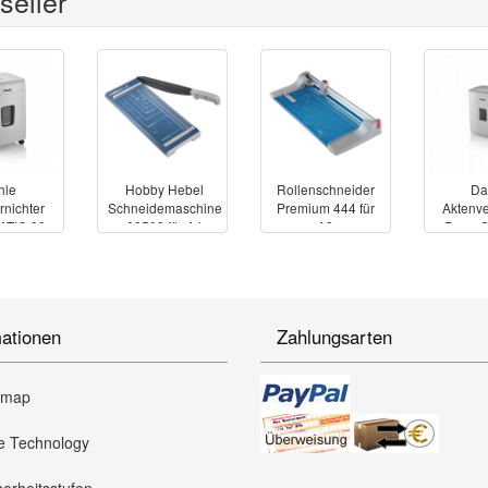
seller
hle
Hobby Hebel
Rollenschneider
Da
rnichter
Schneidemaschine
Premium 444 für
Aktenve
ATIC 90
00502 für A4
A2
PaperS
mationen
Zahlungsarten
emap
 Technology