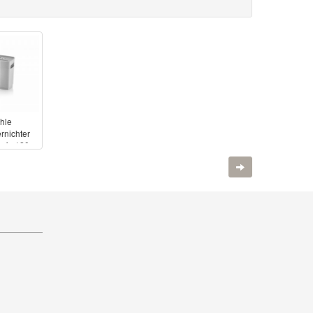
hle
rnichter
afe 120
Weiter