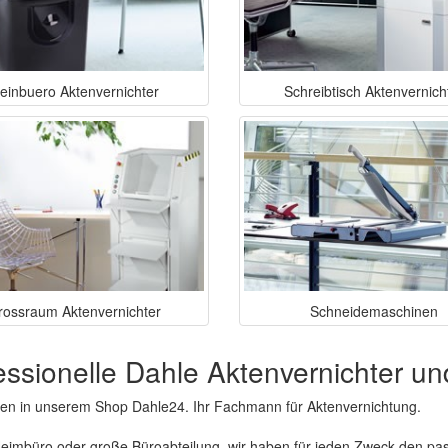
leinbuero Aktenvernichter
Schreibtisch Aktenvernich
rossraum Aktenvernichter
Schneidemaschinen
essionelle Dahle Aktenvernichter 
en in unserem Shop Dahle24. Ihr Fachmann für Aktenvernichtung.
eimbüro oder große Büroabteilung, wir haben für jeden Zweck den pa