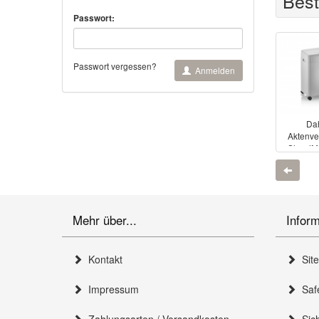
Best
Passwort:
Passwort vergessen?
Anmelden
Da
Aktenve
ShredM
Zurück
Mehr über...
Infor
Kontakt
Sit
Impressum
Safe