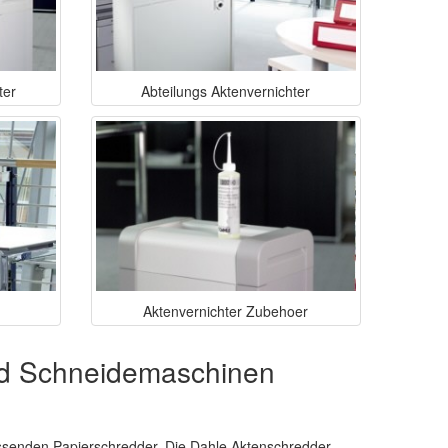
ter
Abteilungs Aktenvernichter
Aktenvernichter Zubehoer
und Schneidemaschinen
ssenden Papierschredder. Die Dahle Aktenschredder