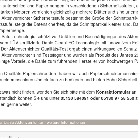
n unterschiedliche Papiermengen in verschiedenen Sicherheitsstufen, 
starken Motoren vernichten gleichzeitig mehrere Blätter und sind unem
 Aktenvernichter Sicherheitsstufe bestimmt die Größe der Schnittpartik
tsstufe, steigt die Datensicherheit, da die Schnittpartikel kleiner sind.
 Papiermenge.
 Safe Technologie schützt vor Unfällen und Beschädigungen des Akten
vom TÜV zertifizierte Dahle CleanTEC Technologie mit innovativem Fei
t. Der Aktenvernichter Qualitäts-Test ergab einen wirkungsvollen Schutz
 Aktenvernichter sind Testsieger und wurden als Produkt des Jahres 2
einige Vorteile, die Dahle zum führenden Hersteller von hochwertigen
n Qualitäts-Papierschreddern haben wir auch Papierschneidemaschine
neidemaschinen sind einfach zu bedienen und bieten Hohe Sicherheit un
 etwas nicht finden, wenden Sie sich bitte mit dem
Kontaktformular
an 
ständlich können Sie uns unter
05130 584091 oder 05130 97 58 550
z
nen gerne weiter.
der Dahle Aktenvernichter - weitere Informationen